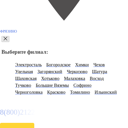
ФРЯЗИНО
Выберите филиал:
Электросталь
Богородское
Химки
Чехов
Удельная
Загорянский
Черкизово
Шатура
Шаховская
Хотьково
Малаховка
Восход
Тучково
Большие Вяземы
Софрино
Черноголовка
Красково
Томилино
Ильинский
8(800)2122558