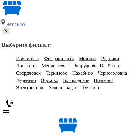
ФРЯЗИНО
Выберите филиал:
Измайлово
Фосфоритный
Монино
Родники
Лопатино
Менделеевск
Запрудная
Вербилки
Свердловск
Черкизово
Нахабино
Черноголовка
Деденево
Обухово
Богородское
Щелково
Электросталь
Зеленоградск
Тучково