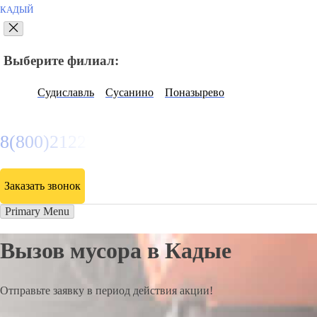
КАДЫЙ
Выберите филиал:
Судиславль
Сусанино
Поназырево
8(800)2122558
Заказать звонок
Primary Menu
Вызов мусора в Кадые
Отправьте заявку в период действия акции!