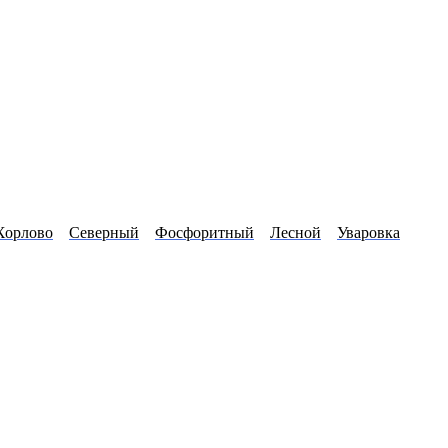
Хорлово
Северный
Фосфоритный
Лесной
Уваровка