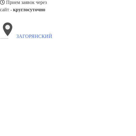
Прием заявок через
сайт -
круглосуточно
ЗАГОРЯНСКИЙ
Выберите филиал:
Тучково
Октябрьский
Лесной
Софрино
Лотошино
Черкизово
Томилино
Заречье
Шаховская
8(800)2122558
Заказать звонок
Вывоз мусора в Загорянском
Утилизация
Цены
Сотрудничество
Конт