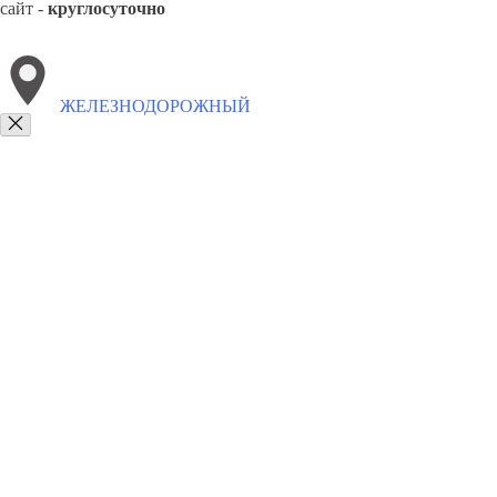
сайт -
круглосуточно
ЖЕЛЕЗНОДОРОЖНЫЙ
Выберите филиал:
Куйтун
Мама
Звездный
Радищево
Чунский
Жига
8(800)2122558
Заказать звонок
Вывоз мусора в Железнодорожном
Утилизация
Цены
Сотрудничеств