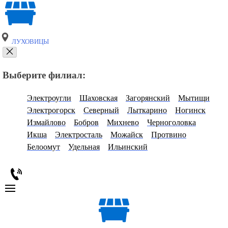
ЛУХОВИЦЫ
Выберите филиал:
Электроугли
Шаховская
Загорянский
Мытищи
Электрогорск
Северный
Лыткарино
Ногинск
Измайлово
Бобров
Михнево
Черноголовка
Икша
Электросталь
Можайск
Протвино
Белоомут
Удельная
Ильинский