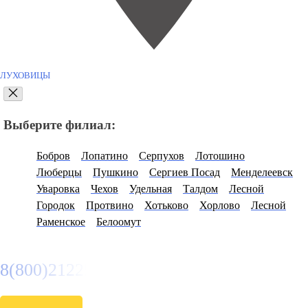
ЛУХОВИЦЫ
Выберите филиал:
Бобров
Лопатино
Серпухов
Лотошино
Люберцы
Пушкино
Сергиев Посад
Менделеевск
Уваровка
Чехов
Удельная
Талдом
Лесной
Городок
Протвино
Хотьково
Хорлово
Лесной
Раменское
Белоомут
8(800)2122558