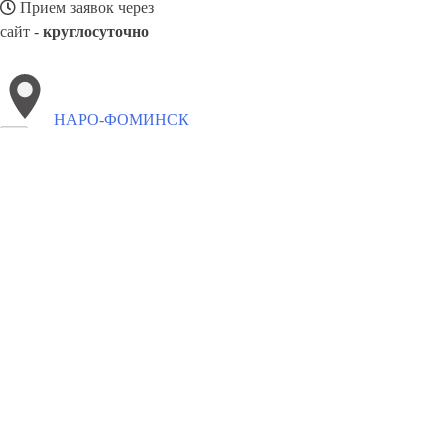
Прием заявок через
сайт -
круглосуточно
НАРО-ФОМИНСК
Выберите филиал:
Черкизово
Малаховка
Фосфоритный
Лотошино
Ле
Быково
Фрязино
Решетниково
Черусти
Андреево
8(800)2122558
Заказать звонок
Вывоз мусора в Наро-Фоминске
Утилизация
Цены
Сотрудничество
К