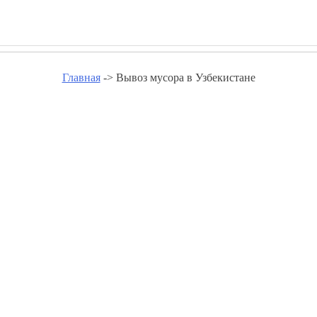
Главная
-> Вывоз мусора в Узбекистане
ора в Узбекистане - www.groupe
Вывоз мусора Акташ
Вывоз мусора Ангрен